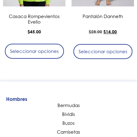
Casaca Rompevientos
Pantalón Danneth
Evelio
$
45.00
$
28.00
$
14.00
Seleccionar opciones
Seleccionar opciones
Hombres
Bermudas
Bividis
Buzos
Camisetas