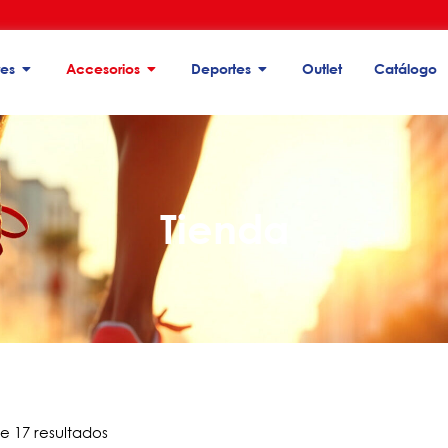
es
Accesorios
Deportes
Outlet
Catálogo
adería seleccionada
adería seleccionada
adería seleccionada
Tienda
e 17 resultados