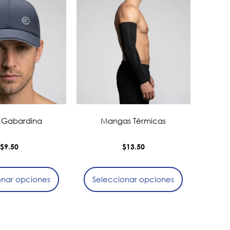
 Gabardina
Mangas Térmicas
$
9.50
$
13.50
onar opciones
Seleccionar opciones