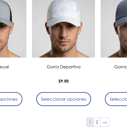
sual
Gorra Deportiva
Gorra
0
$
9.50
opciones
Seleccionar opciones
Selecci
1
2
→