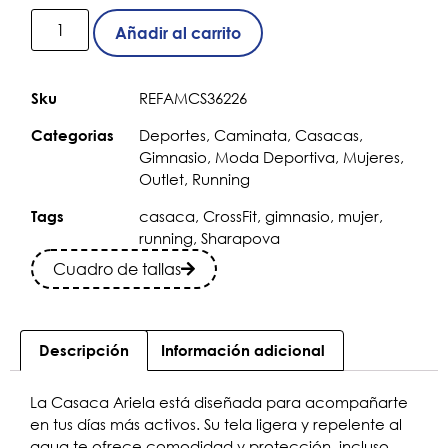
Añadir al carrito
REFAMCS36226
Sku
Deportes
,
Caminata
,
Casacas
,
Categorias
Gimnasio
,
Moda Deportiva
,
Mujeres
,
Outlet
,
Running
casaca
,
CrossFit
,
gimnasio
,
mujer
,
Tags
running
,
Sharapova
Cuadro de tallas
Descripción
Información adicional
La Casaca Ariela está diseñada para acompañarte
en tus días más activos. Su tela ligera y repelente al
agua te ofrece comodidad y protección, incluso