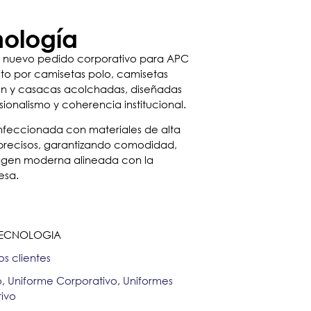
ología
n nuevo pedido corporativo para APC
o por camisetas polo, camisetas
ón y casacas acolchadas, diseñadas
ionalismo y coherencia institucional.
feccionada con materiales de alta
precisos, garantizando comodidad,
magen moderna alineada con la
esa.
ECNOLOGIA
os clientes
o
,
Uniforme Corporativo
,
Uniformes
ivo