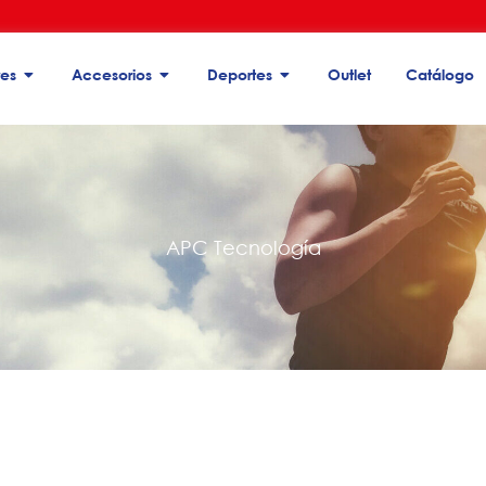
es
Accesorios
Deportes
Outlet
Catálogo
adería seleccionada
adería seleccionada
adería seleccionada
APC Tecnología