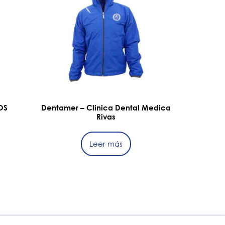
OS
Dentamer – Clinica Dental Medica
Rivas
Leer más