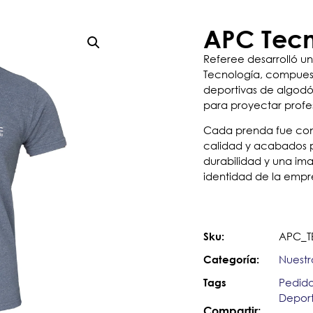
APC Tecn
Referee desarrolló u
Tecnología, compuest
deportivas de algod
para proyectar profes
Cada prenda fue con
calidad y acabados 
durabilidad y una i
identidad de la empr
APC_T
Sku:
Nuestr
Categoría:
Pedid
Tags
Deport
Compartir: